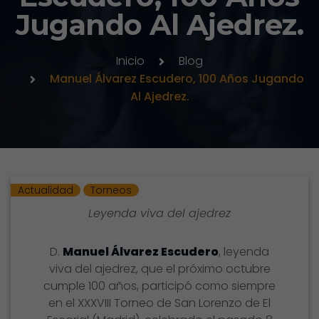
Jugando Al Ajedrez.
Inicio
Blog
Manuel Álvarez Escudero, 100 Años Jugando
Al Ajedrez.
Actualidad
Torneos
Leyenda viva del ajedrez
D.
Manuel Álvarez Escudero
, leyenda
viva del ajedrez, que el próximo octubre
cumple 100 años, participó como siempre
en el XXXVIII Torneo de San Lorenzo de El