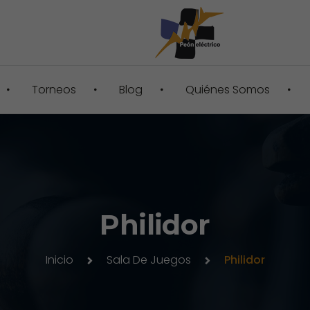
Torneos
Blog
Quiénes Somos
Philidor
Inicio
Sala De Juegos
Philidor